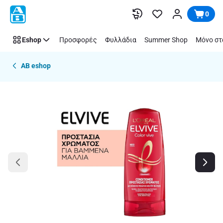
Παράλειψη
0
Eshop
Προσφορές
Φυλλάδια
Summer Shop
Μόνο στ
AB eshop