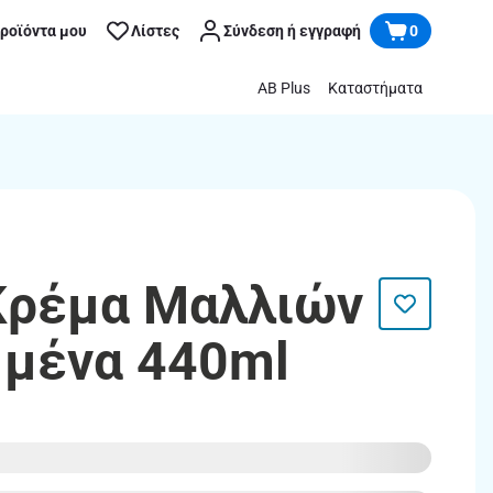
προϊόντα μου
Λίστες
Σύνδεση ή εγγραφή
0
AB Plus
Καταστήματα
Κρέμα Μαλλιών
μμένα 440ml