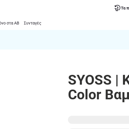
Τα 
νο στα ΑΒ
Συνταγές
SYOSS | 
Color Βα