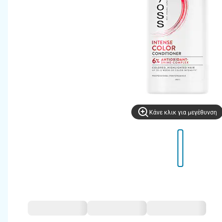
Kάνε κλικ για μεγέθυνση