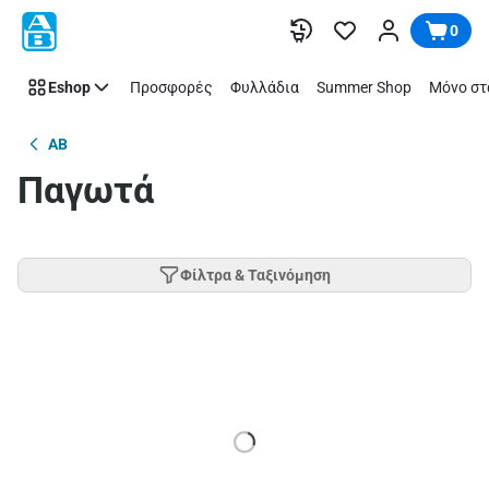
Παράλειψη
0
Eshop
Προσφορές
Φυλλάδια
Summer Shop
Μόνο στ
AB
Παγωτά
Φίλτρα & Ταξινόμηση