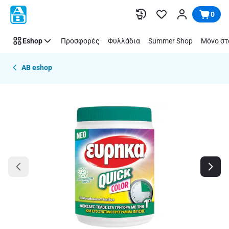
Παράλειψη
0
Eshop
Προσφορές
Φυλλάδια
Summer Shop
Μόνο στ
AB eshop