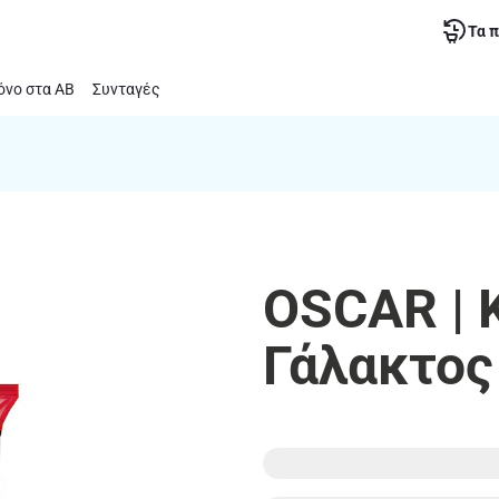
Τα 
νο στα ΑΒ
Συνταγές
OSCAR | 
Γάλακτος