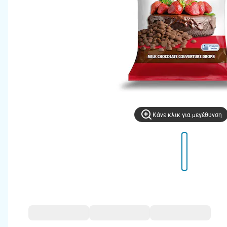
Kάνε κλικ για μεγέθυνση