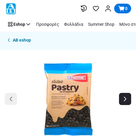
Παράλειψη
0
Eshop
Προσφορές
Φυλλάδια
Summer Shop
Μόνο στ
AB eshop