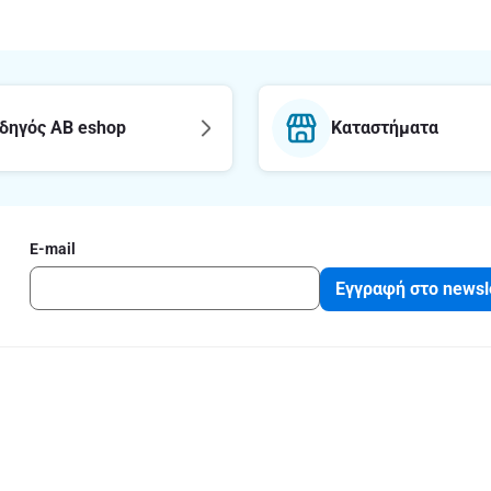
δηγός AB eshop
Καταστήματα
E-mail
Εγγραφή στο newsl
με το ΑΒ
Νομικές πληρ
Όροι και Προϋποθ
ΑΒ
Δήλωση εφαρμογή