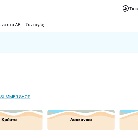
Τα 
νο στα ΑΒ
Συνταγές
Ο SUMMER SHOP