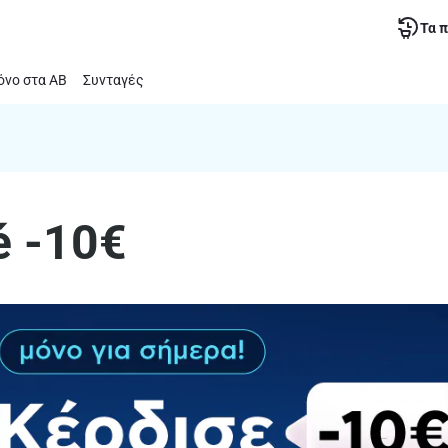
Τα 
νο στα ΑΒ
Συνταγές
é -10€