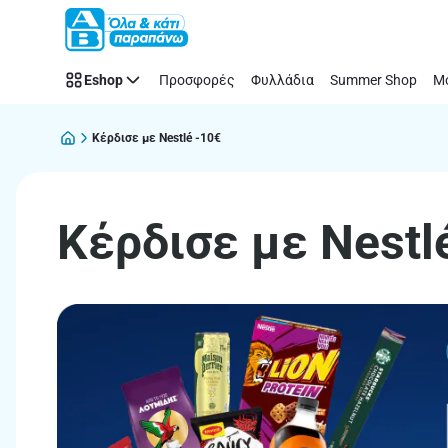
Κέρδισε
Παράλειψη
με
Nestlé
Eshop
Προσφορές
Φυλλάδια
Summer Shop
Μό
-10€
Κέρδισε με Nestlé -10€
Κέρδισε με Nestl