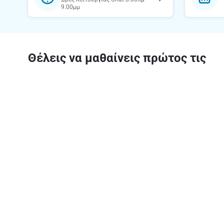
9.00μμ
Θέλεις να μαθαίνεις πρώτος τις
προσφορές μας;
Κατέβασε την εφαρμογή
Σχετικά 
Η εταιρεία
Υπεύθυνη 
Καριέρα Α
Ασφάλεια
Αριθμός Γ.