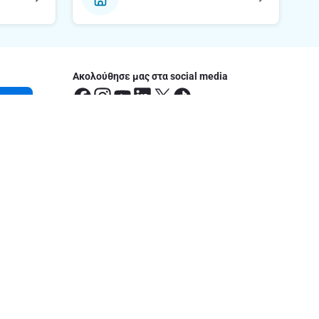
Ακολούθησε μας στα social media
etter
οφορίες
έσεις
ς Ευρωπαϊκής Οδηγίας Πρόσβασης
του