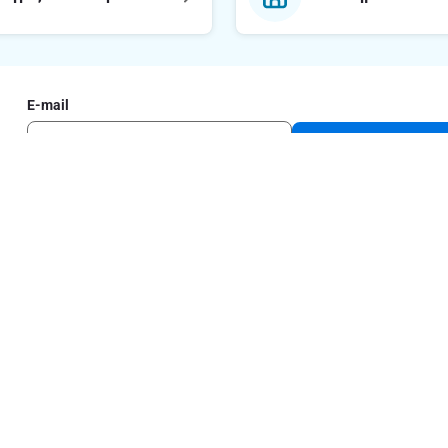
E-mail
Εγγραφή στο newsl
με το ΑΒ
Νομικές πληρ
Όροι και Προϋποθ
ΑΒ
Δήλωση εφαρμογή
Β
Πολιτική Απορρή
Cookies
Ε.Μ.Η: 000267201000