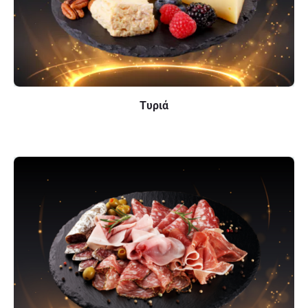
Tυριά