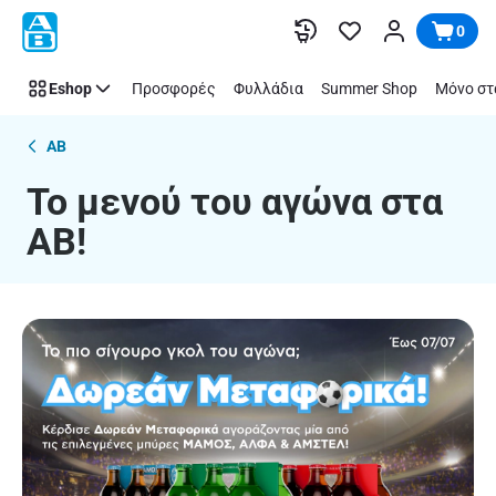
Το
Παράλειψη
0
μενού
του
Eshop
Προσφορές
Φυλλάδια
Summer Shop
Μόνο στ
αγώνα
στα
ΑΒ!
AB
Το μενού του αγώνα στα
ΑΒ!