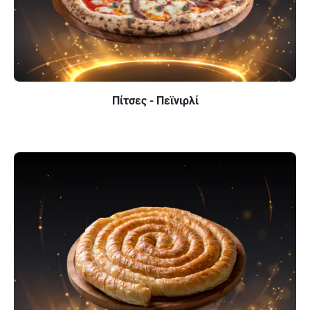
Πίτσες - Πεϊνιρλί