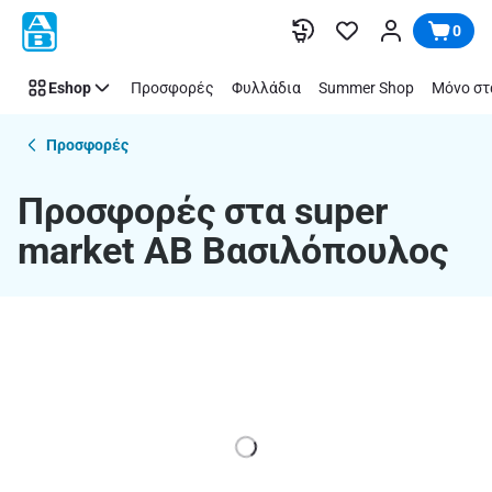
Προσφορές
Παράλειψη
0
στα
super
Eshop
Προσφορές
Φυλλάδια
Summer Shop
Μόνο στ
market
ΑΒ
Βασιλόπουλος
Προσφορές
Προσφορές στα super
market ΑΒ Βασιλόπουλος