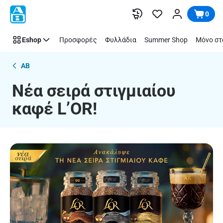
Νέα
Παράλειψη
0
σειρά
στιγμιαίου
Eshop
Προσφορές
Φυλλάδια
Summer Shop
Μόνο στ
καφέ
L’OR!
AB
Νέα σειρά στιγμιαίου
καφέ L’OR!