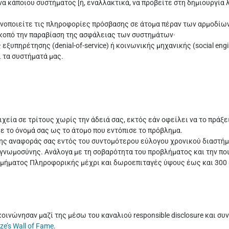
κάποιου συστήματος [ή, εναλλακτικά, να προβείτε στη δημιουργία λίστ
ινοποιείτε τις πληροφορίες πρόσβασης σε άτομα πέραν των αρμοδίων 
 σκοπό την παραβίαση της ασφάλειας των συστημάτων·
υπηρέτησης (denial-of-service) ή κοινωνικής μηχανικής (social engi
ι τα συστήματά μας.
ιχεία σε τρίτους χωρίς την άδειά σας, εκτός εάν οφείλει να το πράξε
 το όνομά σας ως το άτομο που εντόπισε το πρόβλημα.
της αναφοράς σας εντός του συντομότερου εύλογου χρονικού διαστήμ
υγνωμοσύνης. Ανάλογα με τη σοβαρότητα του προβλήματος και την ποι
ου τμήματος Πληροφορικής μέχρι και δωροεπιταγές ύψους έως και 300
κοινώνησαν μαζί της μέσω του καναλιού responsible disclosure και 
ze’s Wall of Fame
.