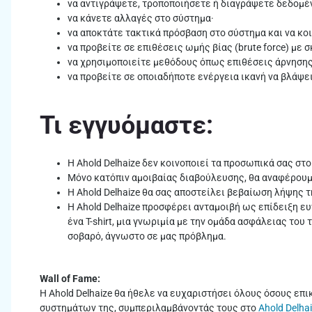
να αντιγράψετε, τροποποιήσετε ή διαγράψετε δεδομένα 
να κάνετε αλλαγές στο σύστημα·
να αποκτάτε τακτικά πρόσβαση στο σύστημα και να κο
να προβείτε σε επιθέσεις ωμής βίας (brute force) με
να χρησιμοποιείτε μεθόδους όπως επιθέσεις άρνησης εξ
να προβείτε σε οποιαδήποτε ενέργεια ικανή να βλάψε
Τι εγγυόμαστε:
Η Ahold Delhaize δεν κοινοποιεί τα προσωπικά σας στο
Μόνο κατόπιν αμοιβαίας διαβούλευσης, θα αναφέρουμε
H Ahold Delhaize θα σας αποστείλει βεβαίωση λήψης 
Η Ahold Delhaize προσφέρει ανταμοιβή ως επίδειξη ε
ένα T-shirt, μια γνωριμία με την ομάδα ασφάλειας τ
σοβαρό, άγνωστο σε μας πρόβλημα.
Wall of Fame:
Η Ahold Delhaize θα ήθελε να ευχαριστήσει όλους όσους επι
συστημάτων της, συμπεριλαμβάνοντάς τους στο
Ahold Delhai