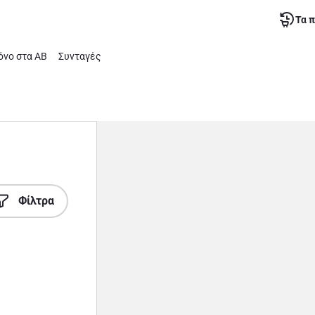
Τα 
νο στα ΑΒ
Συνταγές
Φίλτρα