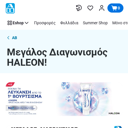
Μεγάλος
Παράλειψη
0
Διαγωνισμός
HALEON!
Eshop
Προσφορές
Φυλλάδια
Summer Shop
Μόνο στ
AB
Μεγάλος Διαγωνισμός
HALEON!