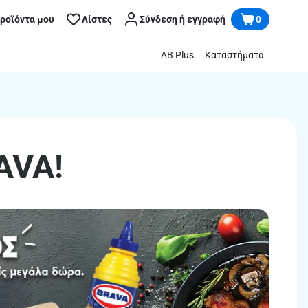
προϊόντα μου
Λίστες
Σύνδεση ή εγγραφή
0
AB Plus
Καταστήματα
AVA!