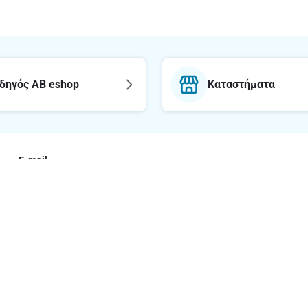
δηγός AB eshop
Καταστήματα
E-mail
Εγγραφή στο newsl
με το ΑΒ
Νομικές πληρ
Όροι και Προϋποθ
ΑΒ
Δήλωση εφαρμογή