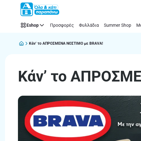
Κάν’
Παράλειψη
το
ΑΠΡΟΣΜΕΝΑ
Eshop
Προσφορές
Φυλλάδια
Summer Shop
Μό
ΝΟΣΤΙΜΟ
με
BRAVA!
Κάν’ το ΑΠΡΟΣΜΕΝΑ ΝΟΣΤΙΜΟ με BRAVA!
Κάν’ το ΑΠΡΟΣΜ