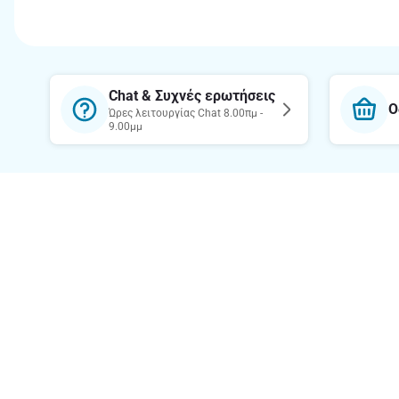
Chat & Συχνές ερωτήσεις
Ο
Ώρες λειτουργίας Chat 8.00πμ -
9.00μμ
Θέλεις να μαθαίνεις πρώτος τις
προσφορές μας;
Κατέβασε την εφαρμογή
Σχετικά 
Η εταιρεία
Υπεύθυνη 