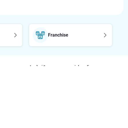
Franchise
Ακολούθησε μας στα social media
etter
οφορίες
έσεις
ς Ευρωπαϊκής Οδηγίας Πρόσβασης