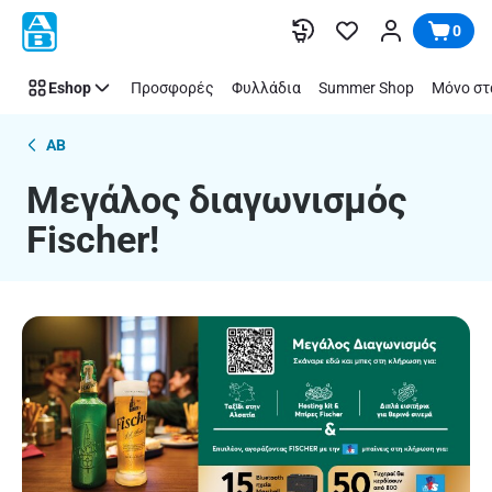
Μεγάλος
Παράλειψη
0
διαγωνισμός
Fischer!
Eshop
Προσφορές
Φυλλάδια
Summer Shop
Μόνο στ
AB
Μεγάλος διαγωνισμός
Fischer!