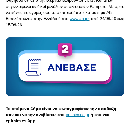
Θυμήσου ότι από την ενέργεια
ε
ξαιρούνται
Vicks, Ronal και
συγκεκριμένοι κωδικοί μεγάλων συσκευασιών Pampers. Μπορείς
να κάνεις τις αγορές σου από οποιοδήποτε κατάστημα AB
Βασι
λόπουλος
στην Ελλάδα
ή στο
www.ab.gr
,
από 24/06/26 έως
15/09/26.
Το επόμενο βήμα είναι να φωτογραφίσεις την απόδειξή
σου και να την ανεβάσεις στο
epithimies.gr
ή στο νέο
epithimies App.