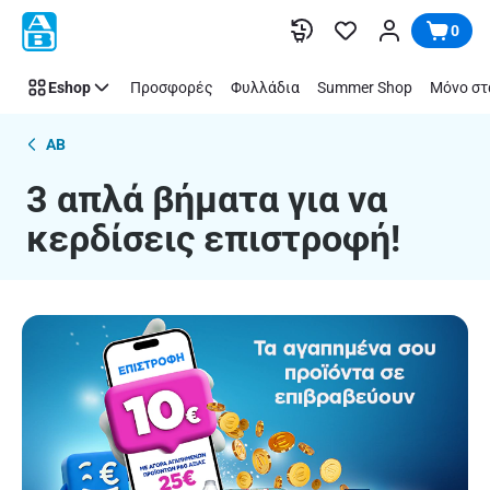
3
Παράλειψη
0
απλά
βήματα
Eshop
Προσφορές
Φυλλάδια
Summer Shop
Μόνο στ
για
να
κερδίσεις
AB
επιστροφή!
3 απλά βήματα για να
κερδίσεις επιστροφή!