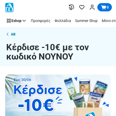
Κέρδισε
Παράλειψη
0
-10€
με
Eshop
Προσφορές
Φυλλάδια
Summer Shop
Μόνο στ
τον
κωδικό
ΝΟΥΝΟΥ
AB
Κέρδισε -10€ με τον
κωδικό ΝΟΥΝΟΥ