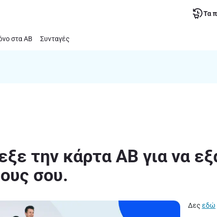
Τα 
νο στα ΑΒ
Συνταγές
εξε την κάρτα ΑΒ για να ε
ους σου.
Δες
εδώ