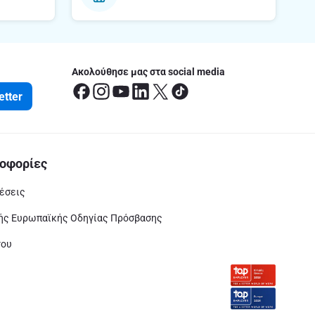
Ακολούθησε μας στα social media
etter
οφορίες
έσεις
ς Ευρωπαϊκής Οδηγίας Πρόσβασης
του