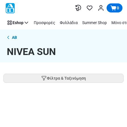
NIVEA
Παράλειψη
0
SUN
Eshop
Προσφορές
Φυλλάδια
Summer Shop
Μόνο στ
AB
NIVEA SUN
Φίλτρα & Ταξινόμηση