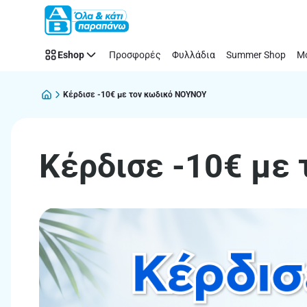
Κέρδισε
Παράλειψη
-10€
με
Eshop
Προσφορές
Φυλλάδια
Summer Shop
Μό
τον
κωδικό
ΝΟΥΝΟΥ
Κέρδισε -10€ με τον κωδικό ΝΟΥΝΟΥ
Κέρδισε -10€ με