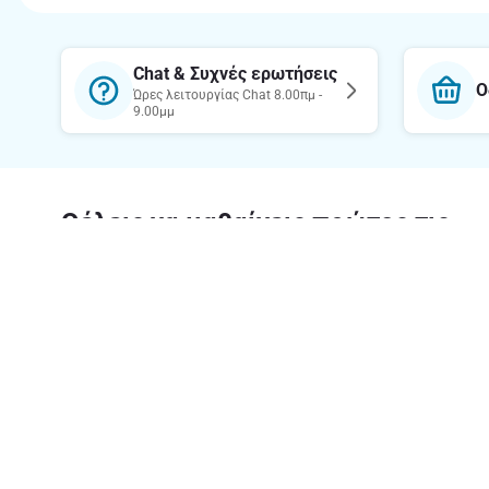
Chat & Συχνές ερωτήσεις
Ο
Ώρες λειτουργίας Chat 8.00πμ -
9.00μμ
Θέλεις να μαθαίνεις πρώτος τις
προσφορές μας;
Κατέβασε την εφαρμογή
Σχετικά 
Η εταιρεία
Υπεύθυνη 
Καριέρα Α