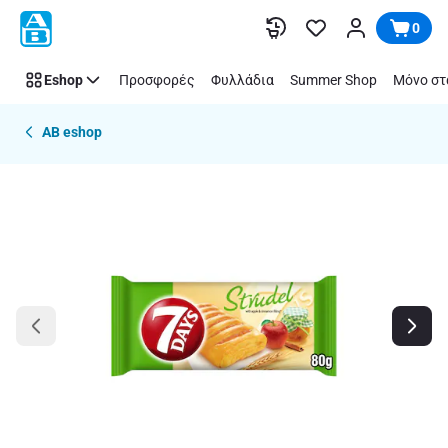
Παράλειψη
0
Eshop
Προσφορές
Φυλλάδια
Summer Shop
Μόνο στ
AB eshop