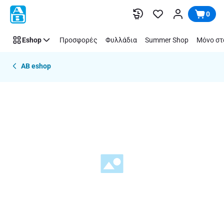
Παράλειψη
0
Eshop
Προσφορές
Φυλλάδια
Summer Shop
Μόνο στ
AB eshop