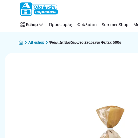
Παράλειψη
Eshop
Προσφορές
Φυλλάδια
Summer Shop
Μό
AB eshop
Ψωμί Διπλοζυμωτό Σταρένιο Φέτες 500g