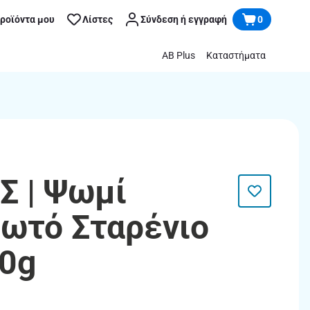
προϊόντα μου
Λίστες
Σύνδεση ή εγγραφή
0
AB Plus
Καταστήματα
 | Ψωμί
ωτό Σταρένιο
0g