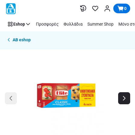
Παράλειψη
0
Eshop
Προσφορές
Φυλλάδια
Summer Shop
Μόνο στ
AB eshop