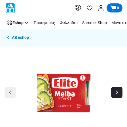
Παράλειψη
0
Eshop
Προσφορές
Φυλλάδια
Summer Shop
Μόνο στ
AB eshop