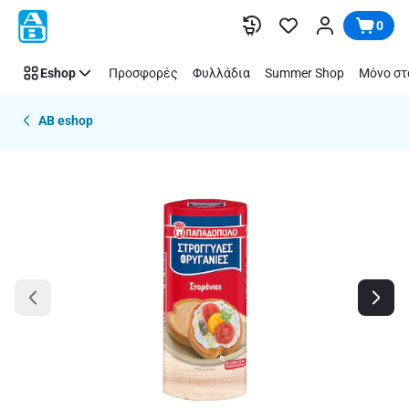
Παράλειψη
0
Eshop
Προσφορές
Φυλλάδια
Summer Shop
Μόνο στ
AB eshop