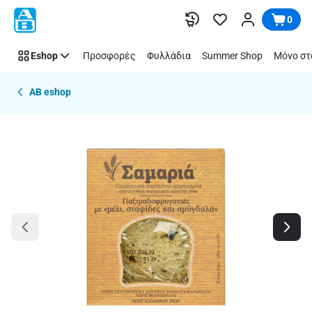
Παράλειψη
0
Eshop
Προσφορές
Φυλλάδια
Summer Shop
Μόνο στ
AB eshop