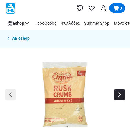
Παράλειψη
0
Eshop
Προσφορές
Φυλλάδια
Summer Shop
Μόνο στ
AB eshop