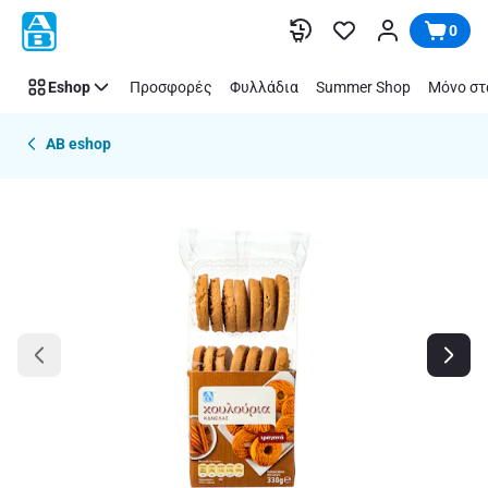
Παράλειψη
0
Eshop
Προσφορές
Φυλλάδια
Summer Shop
Μόνο στ
AB eshop