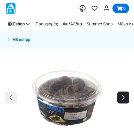
Παράλειψη
0
Eshop
Προσφορές
Φυλλάδια
Summer Shop
Μόνο στ
AB eshop