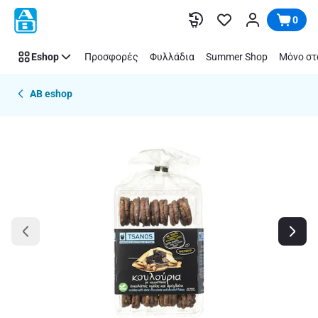
Παράλειψη
0
Eshop
Προσφορές
Φυλλάδια
Summer Shop
Μόνο στ
AB eshop