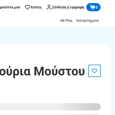
προϊόντα μου
Λίστες
Σύνδεση ή εγγραφή
0
AB Plus
Καταστήματα
λούρια Μούστου