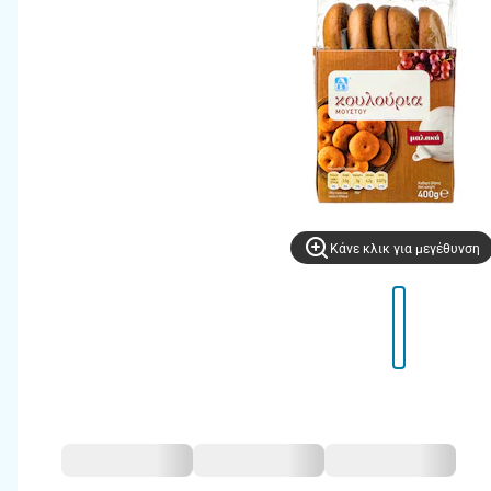
Kάνε κλικ για μεγέθυνση