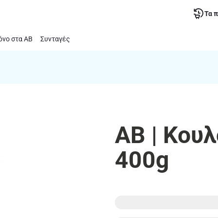
Τα 
νο στα ΑΒ
Συνταγές
ΑΒ | Κου
400g