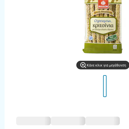
Kάνε κλικ για μεγέθυνση