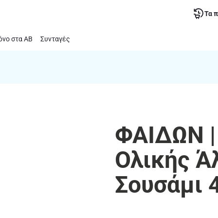
Τα 
νο στα ΑΒ
Συνταγές
ΦΑΙΔΩΝ |
Ολικής Ά
Σουσάμι 