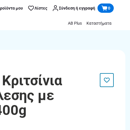
προϊόντα μου
Λίστες
Σύνδεση ή εγγραφή
0
AB Plus
Καταστήματα
 Κριτσίνια
λεσης με
400g