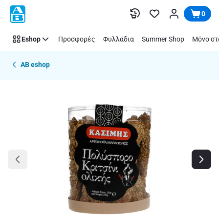
Παράλειψη
0
Eshop
Προσφορές
Φυλλάδια
Summer Shop
Μόνο στ
AB eshop