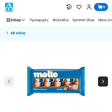
Παράλειψη
0
Eshop
Προσφορές
Φυλλάδια
Summer Shop
Μόνο στ
AB eshop