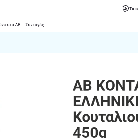
Τα 
νο στα ΑΒ
Συνταγές
ΑΒ ΚΟΝΤ
ΕΛΛΗΝΙΚΗ
Κουταλιο
450g