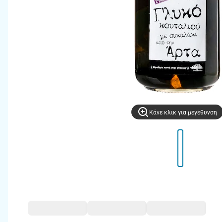
Kάνε κλικ για μεγέθυνση