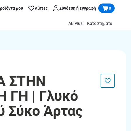
προϊόντα μου
Λίστες
Σύνδεση ή εγγραφή
0
AB Plus
Καταστήματα
Α ΣΤΗΝ
 ΓΗ | Γλυκό
ύ Σύκο Άρτας