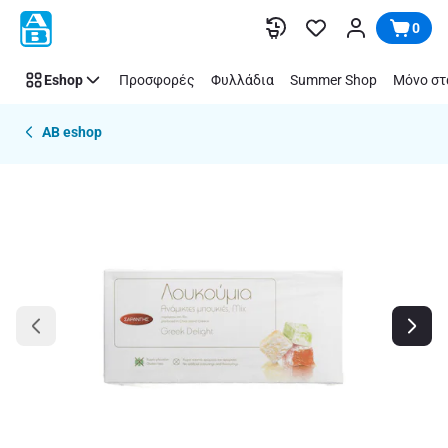
Παράλειψη
0
Eshop
Προσφορές
Φυλλάδια
Summer Shop
Μόνο στ
AB eshop