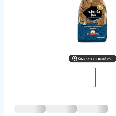
Kάνε κλικ για μεγέθυνση