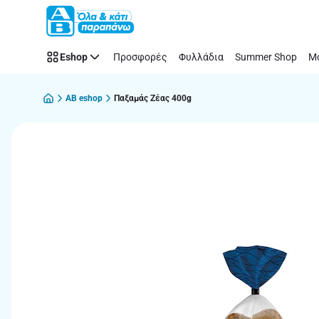
Παράλειψη
Eshop
Προσφορές
Φυλλάδια
Summer Shop
Μό
AB eshop
Παξαμάς Ζέας 400g