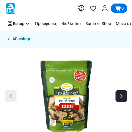
Παράλειψη
0
Eshop
Προσφορές
Φυλλάδια
Summer Shop
Μόνο στ
AB eshop