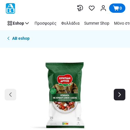
Παράλειψη
0
Eshop
Προσφορές
Φυλλάδια
Summer Shop
Μόνο στ
AB eshop