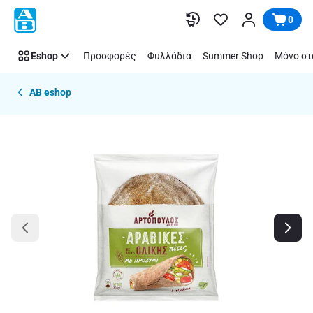
Παράλειψη
0
Eshop
Προσφορές
Φυλλάδια
Summer Shop
Μόνο στ
AB eshop