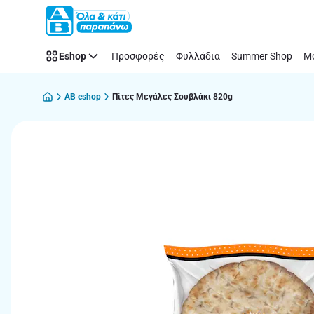
Παράλειψη
Eshop
Προσφορές
Φυλλάδια
Summer Shop
Μό
AB eshop
Πίτες Μεγάλες Σουβλάκι 820g