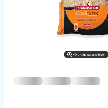
Kάνε κλικ για μεγέθυνση