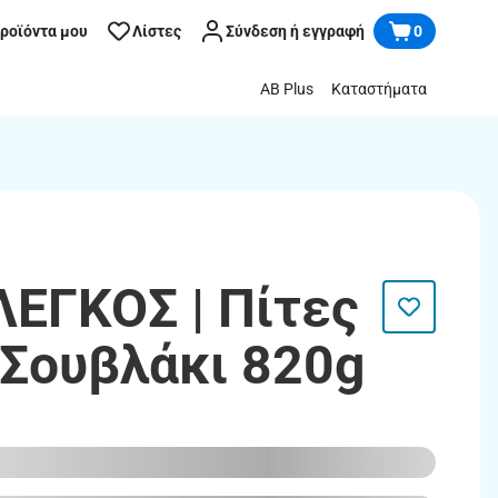
προϊόντα μου
Λίστες
Σύνδεση ή εγγραφή
0
AB Plus
Καταστήματα
ΕΓΚΟΣ | Πίτες
Σουβλάκι 820g