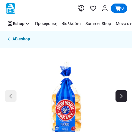
Παράλειψη
0
Eshop
Προσφορές
Φυλλάδια
Summer Shop
Μόνο στ
AB eshop