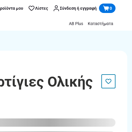
προϊόντα μου
Λίστες
Σύνδεση ή εγγραφή
0
AB Plus
Καταστήματα
ρτίγιες Ολικής