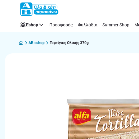
Παράλειψη
Eshop
Προσφορές
Φυλλάδια
Summer Shop
Μό
AB eshop
Τορτίγιες Ολικής 370g