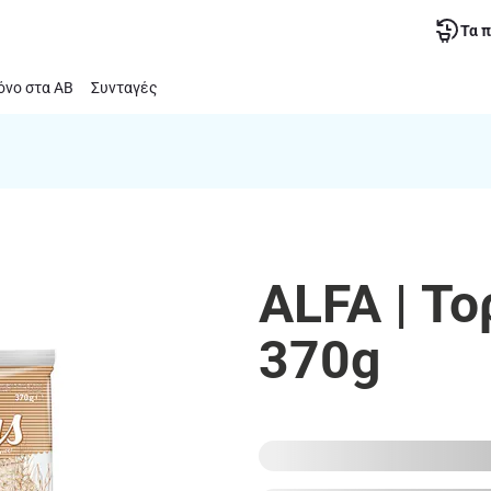
Τα 
νο στα ΑΒ
Συνταγές
ALFA | Το
370g