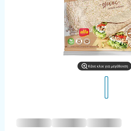
Kάνε κλικ για μεγέθυνση