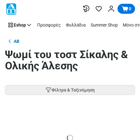
Παράλειψη
0
Eshop
Προσφορές
Φυλλάδια
Summer Shop
Μόνο στ
AB
Ψωμί του τοστ Σίκαλης &
Ολικής Άλεσης
Φίλτρα & Ταξινόμηση