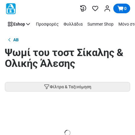
Παράλειψη
0
Eshop
Προσφορές
Φυλλάδια
Summer Shop
Μόνο στ
AB
Ψωμί του τοστ Σίκαλης &
Ολικής Άλεσης
Φίλτρα & Ταξινόμηση