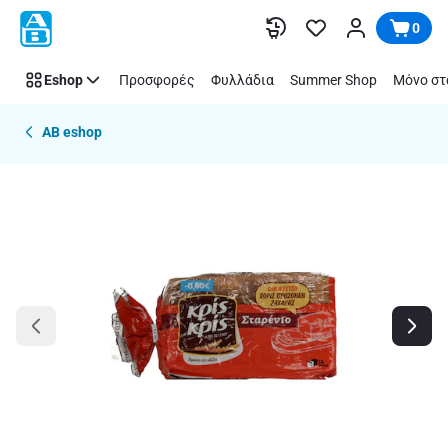
Παράλειψη
0
Eshop
Προσφορές
Φυλλάδια
Summer Shop
Μόνο στ
AB eshop