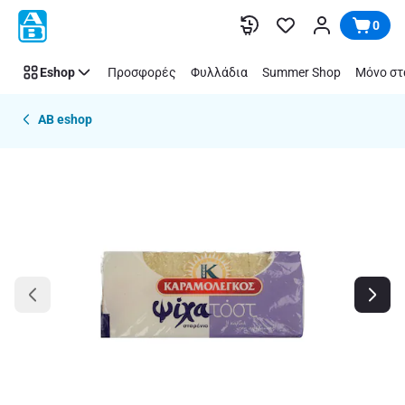
Παράλειψη
0
Eshop
Προσφορές
Φυλλάδια
Summer Shop
Μόνο στ
AB eshop