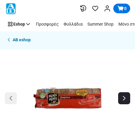
Παράλειψη
0
Eshop
Προσφορές
Φυλλάδια
Summer Shop
Μόνο στ
AB eshop